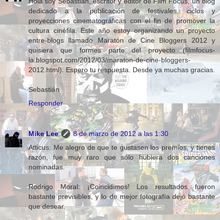
Hola soy Sebastián, escritor y editor de Film Focus, un blog
dedicado a la publicación de festivales, ciclos y
proyecciones cinematográficas con el fin de promover la
cultura cinéfila. Este año estoy organizando un proyecto
entre-blogs llamado Maratón de Cine Bloggers 2012 y
quisiera que formes parte del proyecto (filmfocus-
la.blogspot.com/2012/03/maraton-de-cine-bloggers-
2012.html). Espero tu respuesta. Desde ya muchas gracias.
Sebastián
Responder
Mike Lee
8 de marzo de 2012 a las 1:30
Atticus: Me alegro de que te gustasen los premios, y tienes
razón, fue muy raro que sólo hubiera dos canciones
nominadas.
Rodrigo Moral: ¡Coincidimos! Los resultados fueron
bastante previsibles, y lo de mejor fotografía dejó bastante
que desear.