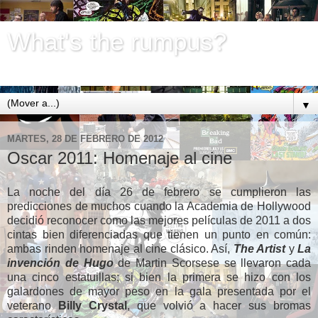
What's the rumpus?
De Mike Lee
▼
MARTES, 28 DE FEBRERO DE 2012
Oscar 2011: Homenaje al cine
La noche del día 26 de febrero se cumplieron las
predicciones de muchos cuando la Academia de Hollywood
decidió reconocer como las mejores películas de 2011 a dos
cintas bien diferenciadas que tienen un punto en común:
ambas rinden homenaje al cine clásico. Así,
The Artist
y
La
invención de Hugo
de Martin Scorsese se llevaron cada
una cinco estatuillas; si bien la primera se hizo con los
galardones de mayor peso en la gala presentada por el
veterano
Billy Crystal
, que volvió a hacer sus bromas