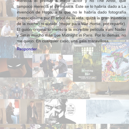
merecía el premio a mejor actor y no The Artist, que
tampoco merecía el de música. Éste se lo habría dado a La
invención de Hugo, a la que no le habría dado fotografía
(merecidísima por El árbol de la vida, quizá la gran injusticia
de la noche) ni sonido (mejor para War Horse, por repartir).
El guión original lo merecía la increíble película iraní Nader
y Simin mucho más que Midnight in Paris. Por lo demás, no
me quejo. En cualquier caso, una gala maravillosa.
Responder