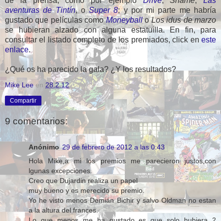
de la prensa, como por ejemplo
Drive
,
Shame
,
Las
aventuras de Tintín
, o
Super 8
; y por mi parte me habría
gustado que películas como
Moneyball
o
Los idus de marzo
se hubieran alzado con alguna estatuilla. En fin, para
consultar el listado completo de los premiados, click en
este
enlace
.
¿Qué os ha parecido la gala? ¿Y los resultados?
Mike Lee
en
28.2.12
Compartir
9 comentarios:
Anónimo
29 de febrero de 2012 a las 0:43
Hola Mike,a mi los premios me parecieron justos,con
lgunas excepciones.
Creo que Dujardin realiza un papel
muy bueno y es merecido su premio.
Yo he visto menos Demián Bichir y salvo Oldman no estan
a la altura del frances.
Lo que menos me ha gustado es que solo hubiera 2